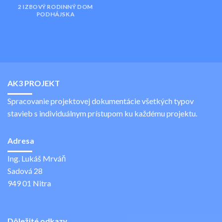
2 IZBOVÝ RODINNÝ DOM
PODHÁJSKA
AK3 PROJEKT
Spracovanie projektovej dokumentácie všetkých typov
stavieb s individuálnym prístupom ku každému projektu.
Adresa
Ing. Lukáš Mrváň
Sadová 28
949 01 Nitra
Dôležité odkazy